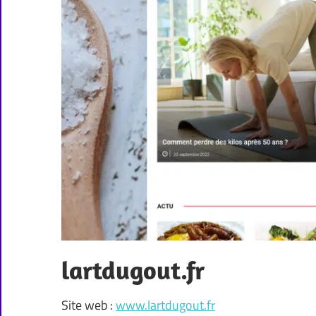
lartdugout.fr
Site web :
www.lartdugout.fr